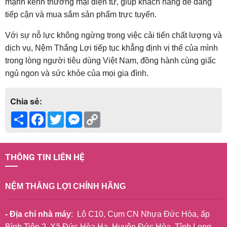
mạnh kênh thương mại điện tử, giúp khách hàng dễ dàng
tiếp cận và mua sắm sản phẩm trực tuyến.
Với sự nỗ lực không ngừng trong việc cải tiến chất lượng và
dịch vụ, Nệm Thắng Lợi tiếp tục khẳng định vị thế của mình
trong lòng người tiêu dùng Việt Nam, đồng hành cùng giấc
ngủ ngon và sức khỏe của mọi gia đình.
Chia sẻ:
Share
Facebook
Twitter
Messenger
Copy
Link
THÔNG TIN LIÊN HỆ
NỆM THẮNG LỢI CHÍNH HÃNG
- Địa chỉ nhà máy
: Lô C10, Cụm CN Nhựa Đức Hòa, ấp
Bình Tiên 2, Xã Đức Hòa Hạ, Huyện Đức Hòa, Tỉnh Long