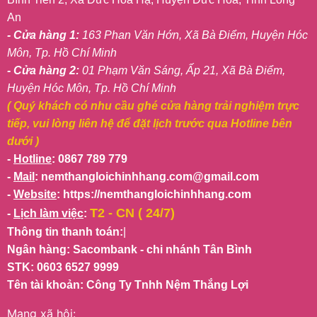
An
- Cửa hàng 1:
163 Phan Văn Hớn, Xã Bà Điểm, Huyện Hóc
Môn, Tp. Hồ Chí Minh
- Cửa hàng 2:
01 Phạm Văn Sáng, Ấp 21, Xã Bà Điểm,
Huyện Hóc Môn, Tp. Hồ Chí Minh
( Quý khách có nhu cầu ghé cửa hàng trải nghiệm trực
tiếp, vui lòng liên hệ để đặt lịch trước qua Hotline bên
dưới )
-
Hotline
: 0867 789 779
-
Mail
: nemthangloichinhhang.com@gmail.com
-
Website
: https://nemthangloichinhhang.com
T2 - CN ( 24/7)
-
Lịch làm việc
:
Thông tin thanh toán:
|
Ngân hàng: Sacombank - chi nhánh Tân Bình
STK: 0603 6527 9999
Tên tài khoản: Công Ty Tnhh Nệm Thắng Lợi
Mạng xã hội: