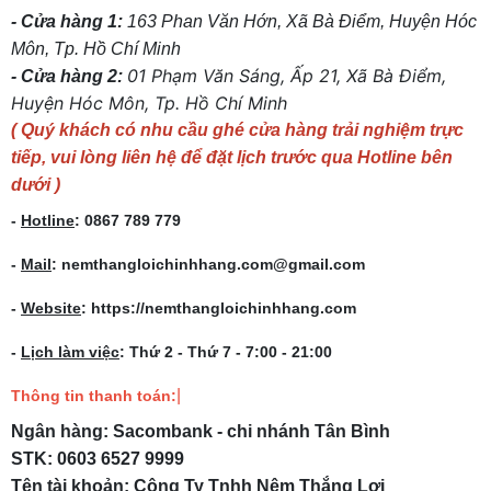
- Cửa hàng 1:
163 Phan Văn Hớn, Xã Bà Điểm, Huyện Hóc
Môn, Tp. Hồ Chí Minh
01 Phạm Văn Sáng, Ấp 21, Xã Bà Điểm,
- Cửa hàng 2:
Huyện Hóc Môn, Tp. Hồ Chí Minh
( Quý khách có nhu cầu ghé cửa hàng trải nghiệm trực
tiếp, vui lòng liên hệ để đặt lịch trước qua Hotline bên
dưới )
-
Hotline
: 0867 789 779
-
Mail
: nemthangloichinhhang.com@gmail.com
-
Website
: https://nemthangloichinhhang.com
-
Lịch làm việc
: Thứ 2 - Thứ 7 - 7:00 - 21:00
|
Thông tin thanh toán:
Ngân hàng: Sacombank - chi nhánh Tân Bình
STK: 0603 6527 9999
Tên tài khoản: Công Ty Tnhh Nệm Thắng Lợi